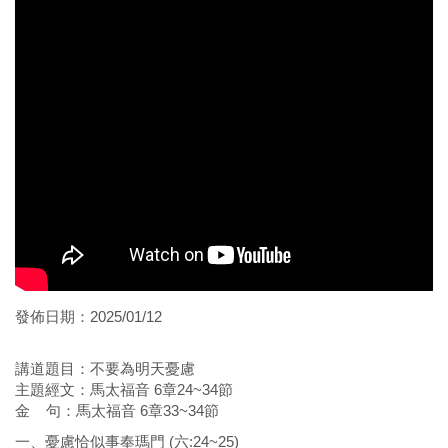
發佈日期：2025/01/12
講道題目：不要為明天憂慮
主題經文：馬太福音 6章24~34節
金 句：馬太福音 6章33~34節
一、憂慮恰似事奉瑪門 (六:24~25)