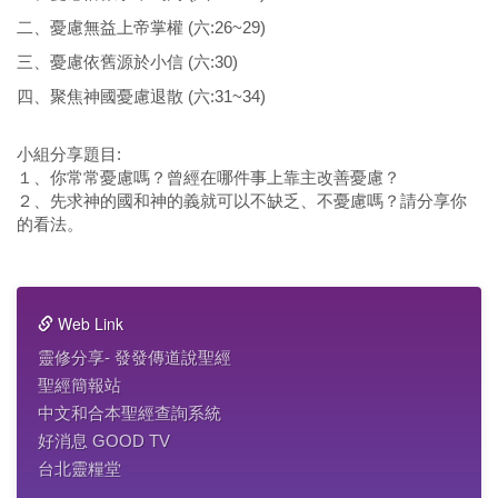
二、憂慮無益上帝掌權 (六:26~29)
三、憂慮依舊源於小信 (六:30)
四、聚焦神國憂慮退散 (六:31~34)
小組分享題目:
１、你常常憂慮嗎？曾經在哪件事上靠主改善憂慮？
２、先求神的國和神的義就可以不缺乏、不憂慮嗎？請分享你
的看法。
Web Link
靈修分享- 發發傳道說聖經
聖經簡報站
中文和合本聖經查詢系統
好消息 GOOD TV
台北靈糧堂